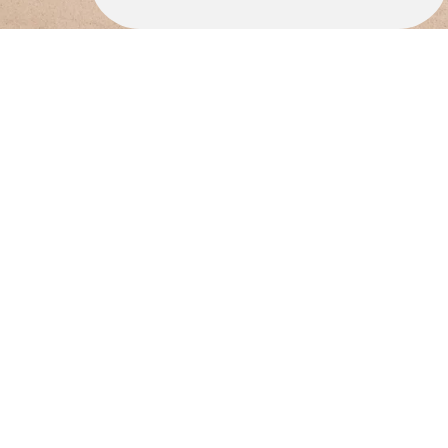
Où nous retrouver ?
Adresse
27 rue Pierre et Marie Curie, 35260
CANCALE
Téléphone
06.58.66.39.47