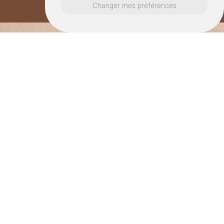
Changer mes préférences
Où nous retrouver ?
Adresse
27 rue Pierre et Marie Curie, 35260
CANCALE
Téléphone
06.58.66.39.47