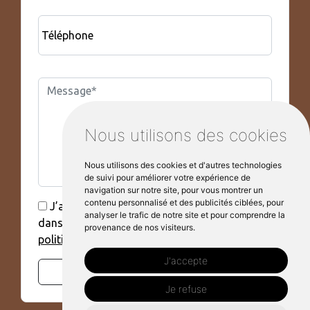
Téléphone
Nous utilisons des cookies
Nous utilisons des cookies et d'autres technologies
de suivi pour améliorer votre expérience de
navigation sur notre site, pour vous montrer un
contenu personnalisé et des publicités ciblées, pour
J’accepte que mes données soient utilisées
analyser le trafic de notre site et pour comprendre la
dans le cadre de ma demande, voir la
provenance de nos visiteurs.
politique de confidentialité.*
J'accepte
Envoyer
Je refuse