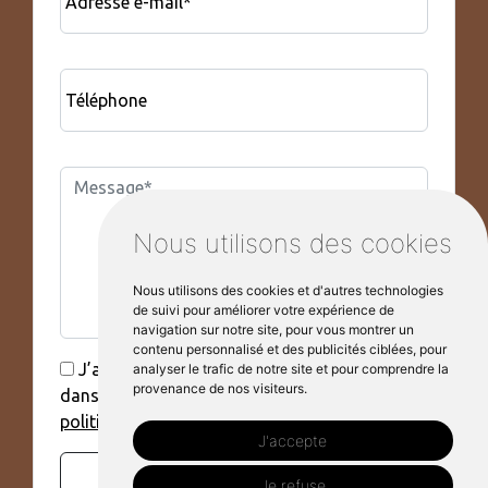
Adresse e-mail*
Téléphone
Nous utilisons des cookies
Nous utilisons des cookies et d'autres technologies
de suivi pour améliorer votre expérience de
navigation sur notre site, pour vous montrer un
contenu personnalisé et des publicités ciblées, pour
J’accepte que mes données soient utilisées
analyser le trafic de notre site et pour comprendre la
provenance de nos visiteurs.
dans le cadre de ma demande, voir la
politique de confidentialité.*
J'accepte
Envoyer
Je refuse