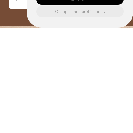
Changer mes préférences
Où nous retrouver ?
Adresse
27 rue Pierre et Marie Curie, 35260
CANCALE
Téléphone
06.58.66.39.47