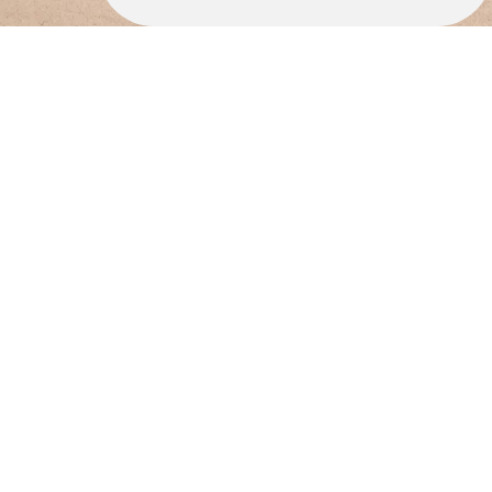
Où nous retrouver ?
Adresse
27 rue Pierre et Marie Curie, 35260
CANCALE
Téléphone
06.58.66.39.47