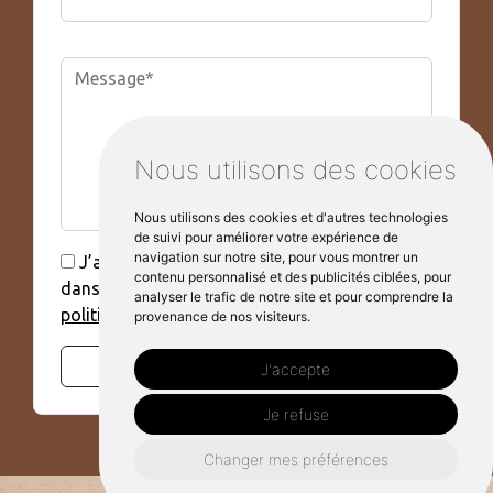
Nous utilisons des cookies
Nous utilisons des cookies et d'autres technologies
de suivi pour améliorer votre expérience de
navigation sur notre site, pour vous montrer un
J’accepte que mes données soient utilisées
contenu personnalisé et des publicités ciblées, pour
dans le cadre de ma demande, voir la
analyser le trafic de notre site et pour comprendre la
politique de confidentialité.*
provenance de nos visiteurs.
Envoyer
J'accepte
Je refuse
Changer mes préférences